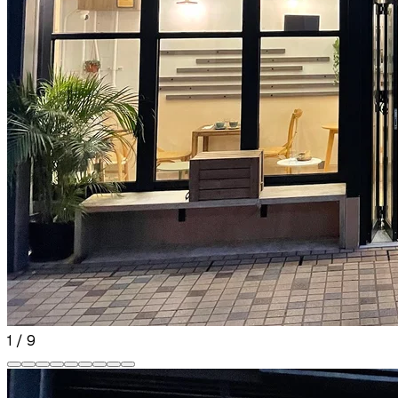
1
/
9